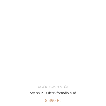
DERÉKFORMÁLÓ ALSÓK
Stylish Plus derékformáló alsó
8 490
Ft