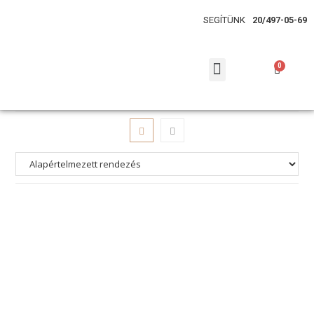
SEGÍTÜNK
20/497-05-69
KARCSÚSÍTÓ BODYK
DERÉKFORMÁLÓ ALSÓK
HASLESZÓRÍTÓ TRIKÓ