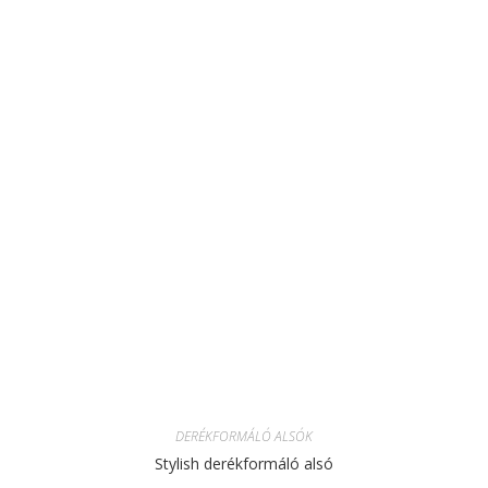
DERÉKFORMÁLÓ ALSÓK
Stylish derékformáló alsó