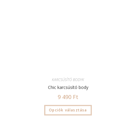
KARCSÚSÍTÓ BODYK
Chic karcsúsító body
9 490
Ft
Opciók választása