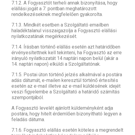
7.1.2. A Fogyasztót terheli annak bizonyítása, hogy
elállási jogát a 7. pontban meghatározott
rendelkezéseknek megfelelően gyakorolta.
7.1.3. Mindkét esetben a Szolgáltató emailben
haladéktalanul visszaigazolja a Fogyasztó elállási
nyilatkozatának megérkezését.
7.1.4. Írásban történő elállás esetén azt határidőben
érvényesítettnek kell tekinteni, ha Fogyasztó az erre
irányuló nyilatkozatát 14 naptári napon belül (akár a
14. naptári napon) elküldi a Szolgáltatónak.
7.1.5. Postai úton történő jelzés alkalmával a postára
adás dátumát, e-mailen keresztül történő értesítés
esetén az e-mail illetve az e-mail küldésének idejét
veszi figyelembe a Szolgáltató a határidő számítás
szempontjából.
A Fogyasztó levelét ajánlott küldeményként adja
postára, hogy hitelt érdemlően bizonyítható legyen a
feladás dátuma.
7.1.6. Fogyasztó elállás esetén köteles a megrendelt