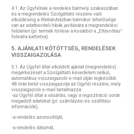
4.1. Az Ügyfélnek a rendelés bármely szakaszában
és a megrendelés Szolgáltató részére való
elküldéséig a Webáruházban bármikor lehetősége
van az adatbeviteli hibák javítására a megrendelési
felületen (pl. termék törlése a kosárból a „Eltávolítás”
feliratra kattintva).
5. AJÁNLATI KÖTÖTTSÉG, RENDELÉSEK
VISSZAIGAZOLÁSA
5.1. Az Ügyfél által elküldött ajánlat (megrendelés)
megérkezését a Szolgáltató késedelem nélkül,
automatikus visszaigazoló e-mail útján legkésőbb
48 órán belül visszaigazolja az Ügyfél részére, mely
visszaigazoló e-mail tartalmazza:
-az Ügyfél által a vásárlás, vagy a regisztráció során
megadott adatokat (pl. számlázási és szállítási
információk),
-a rendelés azonosítóját,
-a rendelés dátumát,