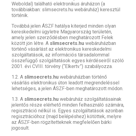
Weboldal) található elektronikus áruházon (a
továbbiakban: slimsecrets.hu webáruház) keresztül
történik.
Továbbá jelen ÁSZF hatálya kiterjed minden olyan
kereskedelmi ügyletre Magyarország területén,
amely jelen szerződésben meghatározott Felek
között jön létre. A
slimsecrets.hu
webáruházban
történő vásárlást az elektronikus kereskedelmi
szolgáltatások, az információs társadalommal
összefüggő szolgáltatások egyes kérdéseiről szóló
2001. évi CVIII. törvény (“Elkertv.”) szabályozza.
1.2. A
slimsecrets.hu
webáruházban történő
vásárlás elektronikus úton leadott megrendeléssel
lehetséges, a jelen ÁSZF-ben meghatározott módon.
1.3. A
slimsecrets.hu
webáruház szolgáltatásainak
jelentős része elérhető minden felhasználó számára,
regisztráció nélkül is. Egyes szolgáltatások azonban
regisztrációhoz (majd belépéshez) kötöttek, melyre
az ÁSZF-ben rögzítetteknek megfelelően bárki
jogosult.