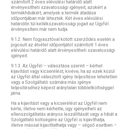
számított 2 éves elévülési határidő alatt
érvényesítheti szavatossági igényeit, azokért a
termékhibákért, amelyek a termék átadása
időpontjában már léteztek. Két éves elévülési
határidőn túl kellékszavatossági jogait az Ügyfél
érvényesíteni már nem tudja.
9.1.2. Nem fogyasztóval kötött szerződés esetén a
jogosult az átvétel időpontjától számított 1 éves
elévülési határidő alatt érvényesítheti szavatossági
igényeit.
9.1.3. Az Ügyfél – választása szerint – kérhet
kijavítást vagy kicserélést, kivéve, ha az ezek közül
az Ügyfél által választott igény teljesítése lehetetlen
vagy a Szolgáltató számára más igénye
teljesítéséhez képest aránytalan többletköltséggel
járna.
Ha a kijavítást vagy a kicserélést az Ügyfél nem
kérte, illetve nem kérhette, úgy igényelheti az
ellenszolgáltatás arányos leszállítását vagy a hibát a
Szolgáltató költségére az Ügyfél is kijavíthatja,
illetve mással kijavíttathatja vagy – végső esetben –