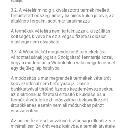
találja.
3.2. A vételár mindig a kiválasztott termék mellett
feltüntetett összeg, amely ha nincs külön jelölve, az
általános forgalmi adót már tartalmazza.
A termékek vételára nem tartalmazza a kiszállítás
költségét, kivéve ha ez a végső fizetési oldalon
máshogy nem olvasható.
3.3. A Weboldalról megrendelhető termékek árai
változtatásának jogát a Szolgáltató fenntartja azzal,
hogy a módosítás a Weboldalon való megjelenéssel
egyidejűleg lép hatályba.
A módosítás a már megrendelt termékek vételárát
kedvezőtlenül nem befolyásolja. Online
bankkártyával történő fizetés kezdeményezésekor,
az elektronikus fizetési értesítő kiküldése és a
termék átvétele közti időszakban bekövetkezett
árcsökkenés esetén nem áll módunkban pénzt
visszatéríteni.
Az online fizetési tranzakció biztonsági ellenőrzése
minimálisan 24 órát vesz igénybe, a termék átvétele