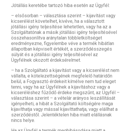
Jótállás keretébe tartozó hiba esetén az Ügyfél:
– elsősorban – választása szerint – kijavítást vagy
kicserélést követelhet, kivéve, ha a választott
jótállási igény teljesítése lehetetlen, vagy ha az a
Szolgáltatónak a másik jótállási igény teljesítésével
összehasonlítva aránytalan többletköltséget
eredményezne, figyelembe véve a termék hibátlan
állapotban képviselt értékét, a szerződésszegés
súlyát és a jótállási igény teljesítésével az
Ügyfélnek okozott érdeksérelmet.
– ha a Szolgáltató a kijavítást vagy a kicserélést nem
vállalta, e kötelezettségének megfelelő határidőn
belül, a Fogyasztó érdekeit kímélve nem tud eleget
tenni, vagy ha az Ügyfélnek a kijavításhoz vagy a
kicseréléshez fűződő érdeke megszűnt, az Ügyfél –
választása szerint – a vételár arányos leszállítását
igényelheti, a hibát a Szolgáltató költségére maga
kijavíthatja vagy mással kijavíttathatja, vagy elállhat a
szerződéstől. Jelentéktelen hiba miatt elállásnak
nincs helye.
Ha az Ügyfél a termék meghibásodása miatt a