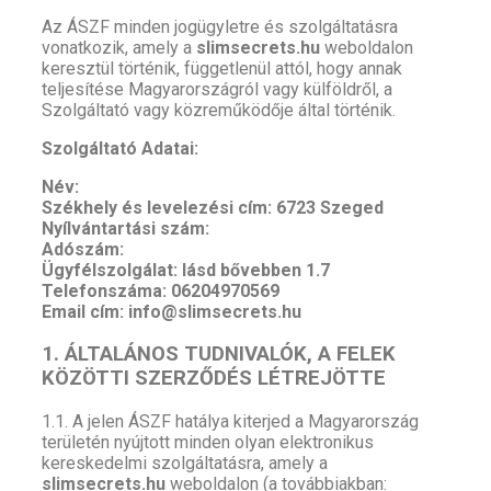
Az ÁSZF minden jogügyletre és szolgáltatásra
vonatkozik, amely a
slimsecrets.hu
weboldalon
keresztül történik, függetlenül attól, hogy annak
teljesítése Magyarországról vagy külföldről, a
Szolgáltató vagy közreműködője által történik.
Szolgáltató Adatai:
Név:
Székhely és levelezési cím: 6723 Szeged
Nyílvántartási szám:
Adószám:
Ügyfélszolgálat: lásd bővebben 1.7
Telefonszáma: 06204970569
Email cím: info@slimsecrets.hu
1. ÁLTALÁNOS TUDNIVALÓK, A FELEK
KÖZÖTTI SZERZŐDÉS LÉTREJÖTTE
1.1. A jelen ÁSZF hatálya kiterjed a Magyarország
területén nyújtott minden olyan elektronikus
kereskedelmi szolgáltatásra, amely a
slimsecrets.hu
weboldalon (a továbbiakban: