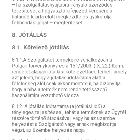
– ha szolgáltatásnyújtásra irányuló szerződés
teljesítését a Fogyasztó kifejezett kérésére a
határidő lejárta előtt megkezdte és gyakorolja
felmondási jogát – megtérítését.
8. JÓTÁLLÁS
8.1. Kötelező jótállás
8.1.1.A Szolgáltatót termékeire vonatkozóan a
Polgári törvénykönyv és a 151/2003. (IX. 22.) Korm.
rendelet alapján jótállási kötelezettség terheli, amely
azt jelenti, hogy a jótállás időtartama alatt a
felelősség alól csak akkor mentesül, ha bizonyítja,
hogy a hiba a termék nem rendeltetésszerű
használatára vezethető vissza.
8.1.2. A jótállás időtartama (a jótállási idő) a
tényleges teljesítéssel, tehát a terméknek az Ügyfél
részére történő átadásával, vagy ha az üzembe
helyezést a Szolgáltató vagy annak megbízottja
végzi, az üzembe helyezés napja.