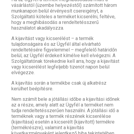
vásárlástól (üzembe helyezéstől) számított három
munkanapon belül érvényesít csereigényt, a
Szolgáltató köteles a terméket kicserélni, feltéve,
hogy a meghibásodás a rendeltetésszerű
használatot akadályozza.
A kijavítást vagy kicserélést – a termék
tulajdonságaira és az Ügyfél által elvárható
rendeltetésére figyelemmel – megfelelő határidőn
belül, az Ügyfél érdekeit kímélve kell elvégezni. A
Szolgáltatónak törekednie kell arra, hogy a kijavítást
vagy kicserélést legfeljebb tizenöt napon belül
elvégezze.
A kijavítás során a termékbe csak új alkatrész
kerülhet beépítésre.
Nem számít bele a jótállási időbe a kijavítási időnek
az a része, amely alatt az Ügyfél a terméket nem
tudja rendeltetésszerűen használni. A jótállási idő a
terméknek vagy a termék részének kicserélése
(kijavítása) esetén a kicserélt (kijavított) termékre
(termékrészre), valamint a kijavítás
következményeként jelentkező hiba tekintetében