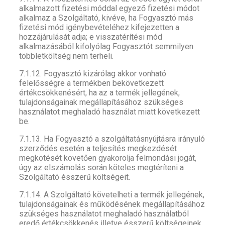
alkalmazott fizetési móddal egyező fizetési módot
alkalmaz a Szolgáltató, kivéve, ha Fogyasztó más
fizetési mód igénybevételéhez kifejezetten a
hozzájárulását adja; e visszatérítési mód
alkalmazásából kifolyólag Fogyasztót semmilyen
többletköltség nem terheli.
7.1.12. Fogyasztó kizárólag akkor vonható
felelősségre a termékben bekövetkezett
értékcsökkenésért, ha az a termék jellegének,
tulajdonságainak megállapításához szükséges
használatot meghaladó használat miatt következett
be.
7.1.13. Ha Fogyasztó a szolgáltatásnyújtásra irányuló
szerződés esetén a teljesítés megkezdését
megkötését követően gyakorolja felmondási jogát,
úgy az elszámolás során köteles megtéríteni a
Szolgáltató ésszerű költségeit.
7.1.14. A Szolgáltató követelheti a termék jellegének,
tulajdonságainak és működésének megállapításához
szükséges használatot meghaladó használatból
eredő értékcsökkenés illetve ésszerű költségeinek