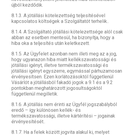
újból kezdődik.
8.1.3. A jótállási kötelezettség teljesítésével
kapcsolatos költségek a Szolgáltatót terhelik..
8.1.4. A Szolgáltató jótállási kötelezettsége alól csak
abban az esetben mentesül, ha bizonyítja, hogy a
hiba oka a teljesítés után keletkezett.
8.1.5. Az Ügyfelet azonban nem illeti meg az a jog,
hogy ugyanazon hiba miatt kellékszavatossági és
jótállási igényt, illetve termékszavatossági és
jótállási igényt egyszerre, egymással párhuzamosan
érvényesítsen. Ezen korlátozásoktól függetlenül
Vásárlót a jótállásból fakadó jogok a 9.1 és a 9.2
pontokban meghatározott jogosultságoktól
függetlenül megilletik.
8.1.6. A jótállás nem érinti az Ügyfél jogszabályból
eredő – így különösen kellék- és
termékszavatossági, illetve kártérítési – jogainak
érvényesítését..
8.1.7. Ha a felek között jogvita alakul ki, melyet