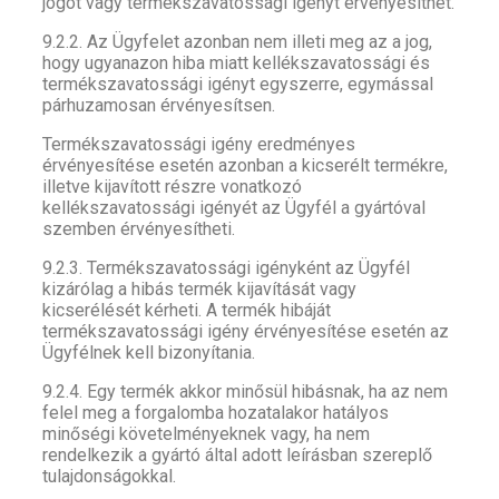
jogot vagy termékszavatossági igényt érvényesíthet.
9.2.2. Az Ügyfelet azonban nem illeti meg az a jog,
hogy ugyanazon hiba miatt kellékszavatossági és
termékszavatossági igényt egyszerre, egymással
párhuzamosan érvényesítsen.
Termékszavatossági igény eredményes
érvényesítése esetén azonban a kicserélt termékre,
illetve kijavított részre vonatkozó
kellékszavatossági igényét az Ügyfél a gyártóval
szemben érvényesítheti.
9.2.3. Termékszavatossági igényként az Ügyfél
kizárólag a hibás termék kijavítását vagy
kicserélését kérheti. A termék hibáját
termékszavatossági igény érvényesítése esetén az
Ügyfélnek kell bizonyítania.
9.2.4. Egy termék akkor minősül hibásnak, ha az nem
felel meg a forgalomba hozatalakor hatályos
minőségi követelményeknek vagy, ha nem
rendelkezik a gyártó által adott leírásban szereplő
tulajdonságokkal.