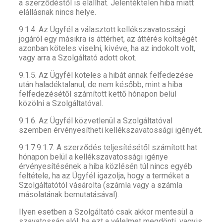
a szerződéstől is elállhat. Jelentéktelen hiba miatt
elállásnak nincs helye.
9.1.4. Az Ügyfél a választott kellékszavatossági
jogáról egy másikra is áttérhet, az áttérés költségét
azonban köteles viselni, kivéve, ha az indokolt volt,
vagy arra a Szolgáltató adott okot.
9.1.5. Az Ügyfél köteles a hibát annak felfedezése
után haladéktalanul, de nem később, mint a hiba
felfedezésétől számított kettő hónapon belül
közölni a Szolgáltatóval.
9.1.6. Az Ügyfél közvetlenül a Szolgáltatóval
szemben érvényesítheti kellékszavatossági igényét.
9.1.7.9.1.7. A szerződés teljesítésétől számított hat
hónapon belül a kellékszavatossági igénye
érvényesítésének a hiba közlésén túl nincs egyéb
feltétele, ha az Ügyfél igazolja, hogy a terméket a
Szolgáltatótól vásárolta (számla vagy a számla
másolatának bemutatásával).
Ilyen esetben a Szolgáltató csak akkor mentesül a
szavatosság alól, ha ezt a vélelmet megdönti, vagyis