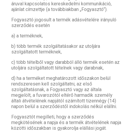
áruval kapcsolatos kereskedelmi kommunikáció,
ajánlat címzettje (a továbbiakban „Fogyasztó”).
Fogyasztó jogosult a termék adásvételére irányuló
szerződés esetén
a) a terméknek,
b) több termék szolgáltatásakor az utoljára
szolgáltatott terméknek,
c) több tételből vagy darabból álló termék esetén az
utoljára szolgáltatott tételnek vagy darabnak,
d) ha a terméket meghatározott időszakon belül
rendszeresen kell szolgáltatni, az első
szolgáltatásnak, a Fogyasztó vagy az általa
megjelölt, a fuvarozótól eltérő harmadik személy
általi átvételének napjától számított tizennégy (14)
napon belül a szerződéstől indokolás nélkül elállni.
Fogyasztót megilleti, hogy a szerződés
megkötésének a napja és a termék átvételének napja
közötti időszakban is gyakorolja elállási jogát.