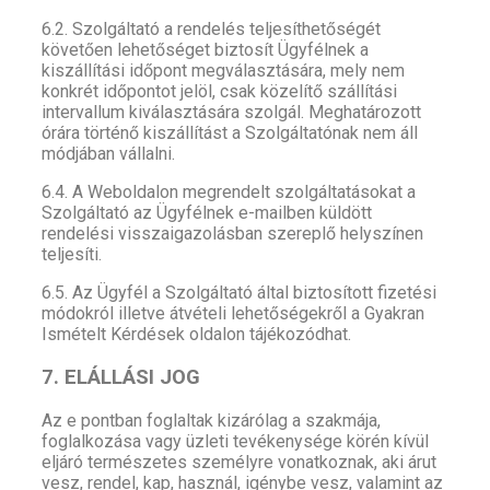
6.2. Szolgáltató a rendelés teljesíthetőségét
követően lehetőséget biztosít Ügyfélnek a
kiszállítási időpont megválasztására, mely nem
konkrét időpontot jelöl, csak közelítő szállítási
intervallum kiválasztására szolgál. Meghatározott
órára történő kiszállítást a Szolgáltatónak nem áll
módjában vállalni.
6.4. A Weboldalon megrendelt szolgáltatásokat a
Szolgáltató az Ügyfélnek e-mailben küldött
rendelési visszaigazolásban szereplő helyszínen
teljesíti.
6.5. Az Ügyfél a Szolgáltató által biztosított fizetési
módokról illetve átvételi lehetőségekről a Gyakran
Ismételt Kérdések oldalon tájékozódhat.
7. ELÁLLÁSI JOG
Az e pontban foglaltak kizárólag a szakmája,
foglalkozása vagy üzleti tevékenysége körén kívül
eljáró természetes személyre vonatkoznak, aki árut
vesz, rendel, kap, használ, igénybe vesz, valamint az