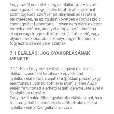
Fogyasztót nem illeti meg az elállási jog – lezárt
csomagolású hang-, illetve képfelvétel, valamint
számítógépes szoftver példányának adásvétele
tekintetében, ha az átadást követően a fogyasztó a
csomagolást felbontotta; – olyan nem előre gyártott
termék esetében, amelyet a fogyasztó utasítása
alapján vagy kifejezett kérésére állítottak elő, vagy
olyan termék esetében, amelyet egyértelműen a
fogyasztó személyére szabtak.
7.1 ELÁLLÁSI JOG GYAKORLÁSÁNAK
MENETE
7.1.1. Ha a Fogyasztó elállási jogával élni kíván,
elállási szándékát tartalmazó egyértelmű
nyilatkozatát köteles eljuttatni (például postán vagy
elektronikus úton küldött levél útján) a jelen ÁSZF
elején feltüntetett elérhetőségek igénybevételével a
Szolgáltató részére.
Fogyasztó határidőben gyakorolja elállási jogát, ha a
fent megjelölt határidő lejárta előtt elküldi elállási
nyilatkozatát a Szolgáltató részére.