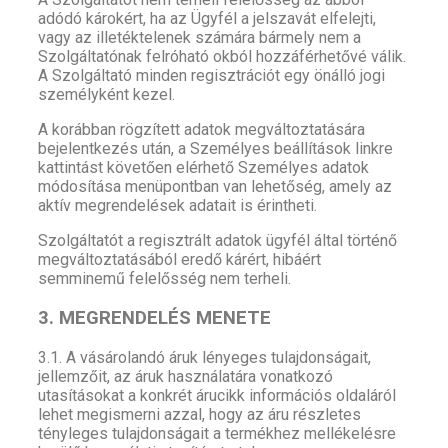
adódó károkért, ha az Ügyfél a jelszavát elfelejti,
vagy az illetéktelenek számára bármely nem a
Szolgáltatónak felróható okból hozzáférhetővé válik.
A Szolgáltató minden regisztrációt egy önálló jogi
személyként kezel.
A korábban rögzített adatok megváltoztatására
bejelentkezés után, a Személyes beállítások linkre
kattintást követően elérhető Személyes adatok
módosítása menüpontban van lehetőség, amely az
aktív megrendelések adatait is érintheti.
Szolgáltatót a regisztrált adatok ügyfél által történő
megváltoztatásából eredő kárért, hibáért
semminemű felelősség nem terheli.
3. MEGRENDELÉS MENETE
3.1. A vásárolandó áruk lényeges tulajdonságait,
jellemzőit, az áruk használatára vonatkozó
utasításokat a konkrét árucikk információs oldaláról
lehet megismerni azzal, hogy az áru részletes
tényleges tulajdonságait a termékhez mellékelésre