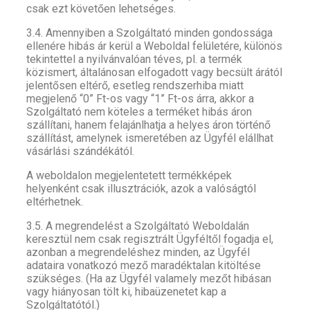
csak ezt követően lehetséges.
3.4. Amennyiben a Szolgáltató minden gondossága
ellenére hibás ár kerül a Weboldal felületére, különös
tekintettel a nyilvánvalóan téves, pl. a termék
közismert, általánosan elfogadott vagy becsült árától
jelentősen eltérő, esetleg rendszerhiba miatt
megjelenő “0” Ft-os vagy “1” Ft-os árra, akkor a
Szolgáltató nem köteles a terméket hibás áron
szállítani, hanem felajánlhatja a helyes áron történő
szállítást, amelynek ismeretében az Ügyfél elállhat
vásárlási szándékától.
A weboldalon megjelentetett termékképek
helyenként csak illusztrációk, azok a valóságtól
eltérhetnek.
3.5. A megrendelést a Szolgáltató Weboldalán
keresztül nem csak regisztrált Ügyféltől fogadja el,
azonban a megrendeléshez minden, az Ügyfél
adataira vonatkozó mező maradéktalan kitöltése
szükséges. (Ha az Ügyfél valamely mezőt hibásan
vagy hiányosan tölt ki, hibaüzenetet kap a
Szolgáltatótól.)