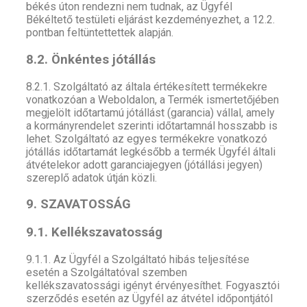
békés úton rendezni nem tudnak, az Ügyfél
Békéltető testületi eljárást kezdeményezhet, a 12.2.
pontban feltüntettettek alapján.
8.2. Önkéntes jótállás
8.2.1. Szolgáltató az általa értékesített termékekre
vonatkozóan a Weboldalon, a Termék ismertetőjében
megjelölt időtartamú jótállást (garancia) vállal, amely
a kormányrendelet szerinti időtartamnál hosszabb is
lehet. Szolgáltató az egyes termékekre vonatkozó
jótállás időtartamát legkésőbb a termék Ügyfél általi
átvételekor adott garanciajegyen (jótállási jegyen)
szereplő adatok útján közli.
9. SZAVATOSSÁG
9.1. Kellékszavatosság
9.1.1. Az Ügyfél a Szolgáltató hibás teljesítése
esetén a Szolgáltatóval szemben
kellékszavatossági igényt érvényesíthet. Fogyasztói
szerződés esetén az Ügyfél az átvétel időpontjától