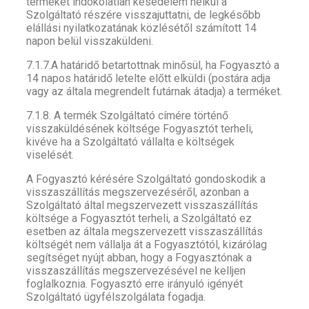
terméket indokolatlan késedelem nélkül a
Szolgáltató részére visszajuttatni, de legkésőbb
elállási nyilatkozatának közlésétől számított 14
napon belül visszaküldeni.
7.1.7.A határidő betartottnak minősül, ha Fogyasztó a
14 napos határidő letelte előtt elküldi (postára adja
vagy az általa megrendelt futárnak átadja) a terméket.
7.1.8. A termék Szolgáltató címére történő
visszaküldésének költsége Fogyasztót terheli,
kivéve ha a Szolgáltató vállalta e költségek
viselését.
A Fogyasztó kérésére Szolgáltató gondoskodik a
visszaszállítás megszervezéséről, azonban a
Szolgáltató által megszervezett visszaszállítás
költsége a Fogyasztót terheli, a Szolgáltató ez
esetben az általa megszervezett visszaszállítás
költségét nem vállalja át a Fogyasztótól, kizárólag
segítséget nyújt abban, hogy a Fogyasztónak a
visszaszállítás megszervezésével ne kelljen
foglalkoznia. Fogyasztó erre irányuló igényét
Szolgáltató ügyfélszolgálata fogadja.