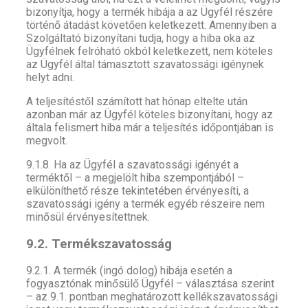
bizonyítja, hogy a termék hibája a az Ügyfél részére
történő átadást követően keletkezett. Amennyiben a
Szolgáltató bizonyítani tudja, hogy a hiba oka az
Ügyfélnek felróható okból keletkezett, nem köteles
az Ügyfél által támasztott szavatossági igénynek
helyt adni.
A teljesítéstől számított hat hónap eltelte után
azonban már az Ügyfél köteles bizonyítani, hogy az
általa felismert hiba már a teljesítés időpontjában is
megvolt.
9.1.8. Ha az Ügyfél a szavatossági igényét a
terméktől – a megjelölt hiba szempontjából –
elkülöníthető része tekintetében érvényesíti, a
szavatossági igény a termék egyéb részeire nem
minősül érvényesítettnek.
9.2. Termékszavatosság
9.2.1. A termék (ingó dolog) hibája esetén a
fogyasztónak minősülő Ügyfél – választása szerint
– az 9.1. pontban meghatározott kellékszavatossági