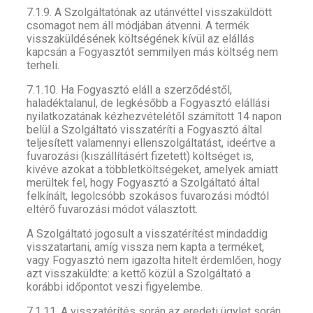
7.1.9. A Szolgáltatónak az utánvéttel visszaküldött
csomagot nem áll módjában átvenni. A termék
visszaküldésének költségének kívül az elállás
kapcsán a Fogyasztót semmilyen más költség nem
terheli.
7.1.10. Ha Fogyasztó eláll a szerződéstől,
haladéktalanul, de legkésőbb a Fogyasztó elállási
nyilatkozatának kézhezvételétől számított 14 napon
belül a Szolgáltató visszatéríti a Fogyasztó által
teljesített valamennyi ellenszolgáltatást, ideértve a
fuvarozási (kiszállításért fizetett) költséget is,
kivéve azokat a többletköltségeket, amelyek amiatt
merültek fel, hogy Fogyasztó a Szolgáltató által
felkínált, legolcsóbb szokásos fuvarozási módtól
eltérő fuvarozási módot választott.
A Szolgáltató jogosult a visszatérítést mindaddig
visszatartani, amíg vissza nem kapta a terméket,
vagy Fogyasztó nem igazolta hitelt érdemlően, hogy
azt visszaküldte: a kettő közül a Szolgáltató a
korábbi időpontot veszi figyelembe.
7.1.11. A visszatérítés során az eredeti ügylet során