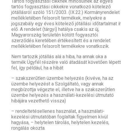
Tartós fogyasztási cikknek minősülnek az egyes
tartós fogyasztási cikkekre vonatkozó kötelező
jótállásról szóló 151/2003. (IX.22.) Kormányrendelet
mellékletében felsorolt termékek, melyekre a
jogszabály egy éves kötelező jótállási időtartalmat ír
elő. A rendelet (tárgyi) hatálya csakis az új,
Magyarország területén kötött fogyasztói
szerződés keretében értékesített és a rendelet
mellékletében felsorolt termékekre vonatkozik.
Nem tartozik jótállás alá a hiba, ha annak oka a
termék Ügyfél részére való átadását követően lépett
fel, így például, ha a hibát
– szakszerűtlen üzembe helyezés (kivéve, ha az
üzembe helyezést a Szolgáltató, vagy annak
megbízottja végezte el, illetve ha a szakszerűtlen
üzembe helyezés a használati-kezelési útmutató
hibájára vezethető vissza)
– rendeltetésellenes használat, a használati-
kezelési útmutatóban foglaltak figyelmen kívül
hagyása, – helytelen tárolás, helytelen kezelés,
rongálás okozta.