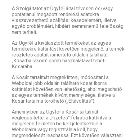
A Szolgáltatót az Ügyfél által tévesen és/vagy
pontatlanul megadott rendelési adatokra
visszavezethető szállítási késedelemért, illetve
egyéb problémáért, hibáért semminemű felelősség
nem terheli.
Az Ügyfél a kiválasztott termékeket az egyes
termékekre kattintást követően megjelenő, a termék
részletes adatait ismertető oldalon található
„Kosárba rakom” gomb használatával teheti
Kosarába.
A Kosár tartalmát megtekinteni, módosítani a
Weboldal jobb oldalán található kosár ikonra
kattintást követően van lehetőség, ahol megadható
az egyes termékek kívánt mennyisége, illetve a
Kosár tartalma törölhető („Eltávolítás”).
Amennyiben az Ügyfél a Kosár tartalmát
véglegesítette, a „Fizetés” feliratra kattintva a
megjelenő felületen be kell jelentkeznie a
Weboldalra vagy regisztrálnia kell, hogy
megrendelését leadhassa. Ezt követően választani