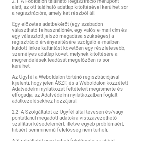
2.1. A Főoldalon található Regisztráció menüpont
alatt, az ott található adatlap kitöltésével kerülhet sor
a regisztrációra, amely két részből áll.
Egy előzetes adatbekérőt (egy szabadon
választható felhasználónév, egy valós e-mail cím és
egy választott jelszó megadása szükséges) a
regisztráció érvényesítésére szolgáló e-mailben
küldött linkre kattintást követően egy részletesebb,
személyes adatlap követ, melynek kitöltésére a
megrendelések leadását megelőzően is sor
kerülhet.
Az Ügyfél a Weboldalon történő regisztrációjával
kijelenti, hogy jelen ÁSZF, és a Weboldalon közzétett
Adatvédelmi nyilatkozat feltételeit megismerte és
elfogadja, az Adatvédelmi nyilatkozatban foglalt
adatkezelésekhez hozzájárul.
2.2. A Szolgáltatót az Ügyfél által tévesen és/vagy
pontatlanul megadott adatokra visszavezethető
szállítási késedelemért, illetve egyéb problémáért,
hibáért semminemű felelősség nem terheli.
A Szolgáltatót nem terheli felelősség az abból