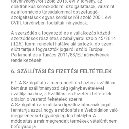
törvénykönyvről szóló 2013. évi V. törvény, az
elektronikus kereskedelmi szolgáltatások, valamint
az információs társadalommal összefüggő
szolgáltatások egyes kérdéseiről szóló 2001. évi
CVIII. törvényben foglaltak irányadóak.
A szerződés a fogyasztó és a vállalkozás közötti
szerződések részletes szabályairól szóló 45/2014
(II.26.) Korm. rendelet hatálya alá tartozik, és szem
előtt tartja a fogyasztók jogairól szóló Európai
Parlament és a Tanács 2011/83/EU irányelvének
rendelkezéseit.
6. SZÁLLÍTÁSI ÉS FIZETÉSI FELTÉTELEK
6.1. A Szolgáltató a megrendelt és házhoz szállítani
kért árut szállítmányozó cég igénybevételével
szállítja házhoz, a Szállítási és Fizetési feltételek
oldalon olvasható feltételek szerint.
A Szolgáltató a szállítási díj változtatásának jogát
fenntartja azzal, hogy a módosítás a Weboldalon való
megjelenéssel egyidejűleg lép hatályba. A
módosítás a már megrendelt termékek vételárát nem
befolyásolja.