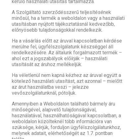
kerülő használati utasítás tartalmazza.
A Szolgáltató szerződésszerű teljesítésének
minősül, ha a termék a weboldalon vagy a használati
utasításban nyújtott tájékoztatásnál kedvezőbb,
előnyösebb tulajdonságokkal rendelkezik.
Ha a vásárlás előtt az áruval kapcsolatban kérdése
merülne fel, ügyfélszolgálatunk készséggel áll
rendelkezésére. Az általunk forgalmazott termék –
ahol ezt a jogszabályok előírják – használati
utasítását az áruhoz mellékeljük.
Ha véletlenül nem kapná kézhez az áruval együtt a
kötelező használati utasítást, azt azonnal – mielőtt
az árut használatba veszi – jelezze
vevőszolgálatunknál, pótoljuk.
Amennyiben a Weboldalon található bármely áru
minőségével, alapvető tulajdonságával,
használatával, használhatóságával kapcsolatban, a
weboldalon közölteknél több információra van
szüksége, kérjük, forduljon ügyfélszolgálatunkhoz,
melynek adatait, elérhetőségét az 1.7. pontban