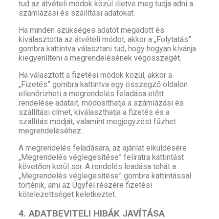
tud az átvételi módok közül illetve meg tudja adni a
számlázási és szállítási adatokat.
Ha minden szükséges adatot megadott és
kiválasztotta az átvételi módot, akkor a „Folytatás”
gombra kattintva választani tud, hogy hogyan kívánja
kiegyenlíteni a megrendelésének végösszegét.
Ha választott a fizetési módok közül, akkor a
„Fizetés” gombra kattintva egy összegző oldalon
ellenőrizheti a megrendelés feladása előtt
rendelése adatait, módosíthatja a számlázási és
szállítási címet, kiválaszthatja a fizetés és a
szállítás módját, valamint megjegyzést fűzhet
megrendeléséhez.
A megrendelés feladására, az ajánlat elküldésére
„Megrendelés véglegesítése” feliratra kattintást
követően kerül sor. A rendelés leadása tehát a
„Megrendelés véglegesítése” gombra kattintással
történik, ami az Ügyfél részére fizetési
kötelezettséget keletkeztet.
4. ADATBEVITELI HIBÁK JAVÍTÁSA